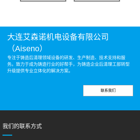
大连艾森诺机电设备有限公司
（Aiseno）
专注于铸造后清理领域设备的研发、生产制造、技术支持和服
务。致力于成为铸造行业的好帮手，为铸造企业后清理工部转型
升级提供专业立体化的解决方案。
联系我们
我们的联系方式